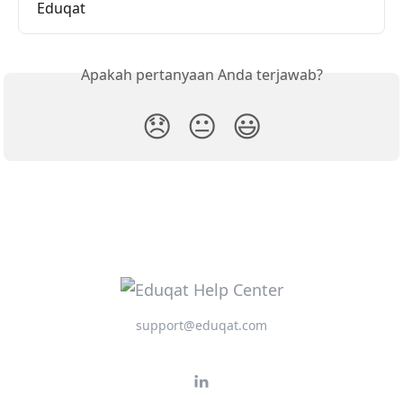
Eduqat
Apakah pertanyaan Anda terjawab?
😞
😐
😃
support@eduqat.com