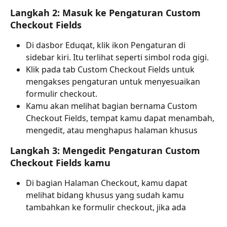
Langkah 2: Masuk ke Pengaturan Custom 
Checkout Fields
Di dasbor Eduqat, klik ikon Pengaturan di 
sidebar kiri. Itu terlihat seperti simbol roda gigi.
Klik pada tab Custom Checkout Fields untuk 
mengakses pengaturan untuk menyesuaikan 
formulir checkout.
Kamu akan melihat bagian bernama Custom 
Checkout Fields, tempat kamu dapat menambah, 
mengedit, atau menghapus halaman khusus
Langkah 3: Mengedit Pengaturan Custom 
Checkout Fields kamu
Di bagian Halaman Checkout, kamu dapat 
melihat bidang khusus yang sudah kamu 
tambahkan ke formulir checkout, jika ada