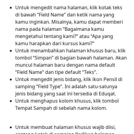
Untuk mengedit nama halaman, klik kotak teks 
di bawah “Field Name” dan ketik nama yang 
kamu inginkan. Misalnya, kamu dapat memberi 
nama pada halaman “Bagaimana kamu 
mengetahui tentang kami?” atau “Apa yang 
kamu harapkan dari kursus kami?”
Untuk menambahkan halaman khusus baru, klik 
tombol “Simpan” di bagian bawah halaman. Akan 
muncul halaman baru dengan nama default 
“Field Name” dan tipe default “Teks”.
Untuk mengedit jenis bidang, klik ikon Pensil di 
samping “Field Type”. Ini adalah satu-satunya 
jenis bidang yang saat ini tersedia di Eduqat.
Untuk menghapus kolom khusus, klik tombol 
Tempat Sampah di sebelah nama kolom.
Untuk membuat halaman khusus wajib diisi, 