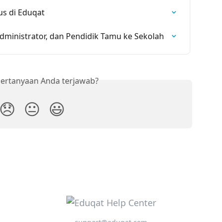
us di Eduqat
ministrator, dan Pendidik Tamu ke Sekolah
ertanyaan Anda terjawab?
😞
😐
😃