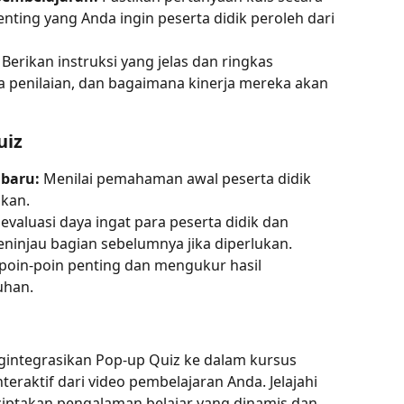
nting yang Anda ingin peserta didik peroleh dari 
 Berikan instruksi yang jelas dan ringkas 
ia penilaian, dan bagaimana kinerja mereka akan 
uiz
 baru:
 Menilai pemahaman awal peserta didik 
ikan.
valuasi daya ingat para peserta didik dan 
njau bagian sebelumnya jika diperlukan.
oin-poin penting dan mengukur hasil 
uhan.
gintegrasikan Pop-up Quiz ke dalam kursus 
eraktif dari video pembelajaran Anda. Jelajahi 
ciptakan pengalaman belajar yang dinamis dan 