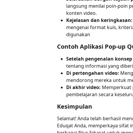
langsung menilai poin-poin pe
konten video.
Kejelasan dan keringkasan:
mengenai format kuis, kriter
digunakan
Contoh Aplikasi Pop-up Q
Setelah pengenalan konsep
tentang informasi yang diber
Di pertengahan video:
 Menge
mendorong mereka untuk meni
Di akhir video:
 Memperkuat p
pembelajaran secara keselur
Kesimpulan
Selamat! Anda telah berhasil men
Eduqat Anda, memperkaya sifat int
berbagai fitur Eduqat untuk men