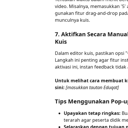
video. Misalnya, memasukkan '5' 
gunakan fitur drag-and-drop pad
munculnya kuis.
7. Aktifkan Secara Manua
Kuis
Dalam editor kuis, pastikan opsi 
Langkah ini penting agar fitur in
aktivasi ini, instan feedback tida
Untuk melihat cara membuat kui
sini:
[masukkan tautan Eduqat]
Tips Menggunakan Pop-up 
Upayakan tetap ringkas:
 Bu
terarah agar peserta didik m
Selaraskan dengan tujuan 